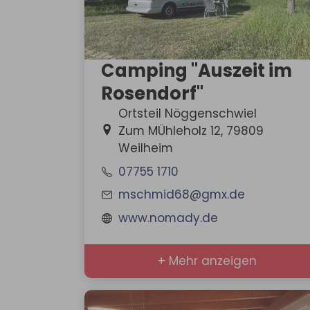
Camping "Auszeit im
Rosendorf"
Ortsteil Nöggenschwiel
Zum MÜhleholz 12, 79809
Weilheim
07755 1710
mschmid68@gmx.de
www.nomady.de
+ Mehr anzeigen