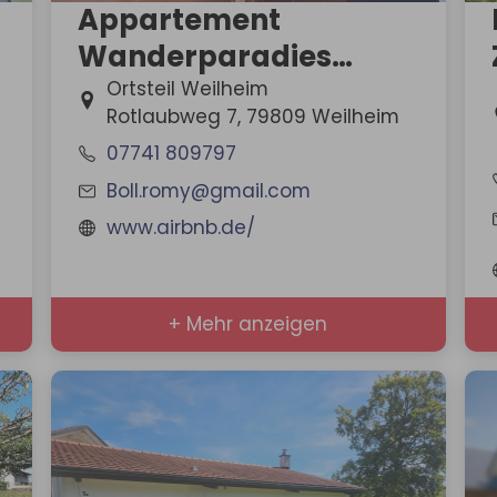
Appartement
Wanderparadies
Nägeleberg
Ortsteil Weilheim
Rotlaubweg 7, 79809 Weilheim
07741 809797
Boll.romy@gmail.com
www.airbnb.de/
+ Mehr anzeigen