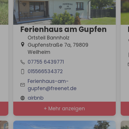
Ferienhaus am Gupfen
Ortsteil Bannholz
Gupfenstraße 7a, 79809
Weilheim
07755 6439771
015566534372
Ferienhaus-am-
gupfen@freenet.de
airbnb
+ Mehr anzeigen