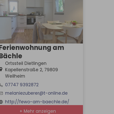
Ferienwohnung am
Bächle
Ortssteil Dietlingen
Kapellenstraße 2, 79809
Weilheim
07747 9392872
melaniezuberer@t-online.de
http://fewo-am-baechle.de/
+ Mehr anzeigen