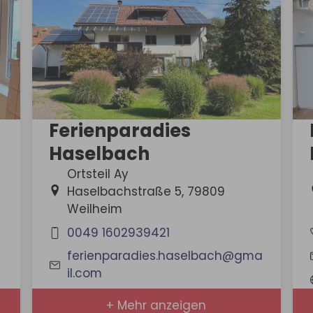
Ferienparadies
Haselbach
Ortsteil Ay
Haselbachstraße 5, 79809
Weilheim
0049 1602939421
ferienparadies.haselbach@gma
il.com
+ Mehr anzeigen