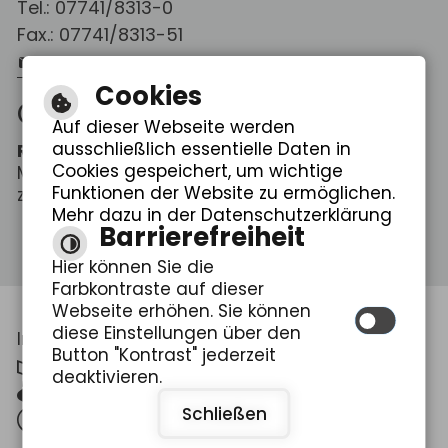
Tel.: 07741/8313-0
Fax.: 07741/8313-51
E-Mail schreiben
Cookies
Öffnungszeiten
Auf dieser Webseite werden
ausschließlich essentielle Daten in
Rathaus Weilheim
Cookies gespeichert, um wichtige
Mo. - Fr.: 08:00 - 12:00 Uhr
Funktionen der Website zu ermöglichen.
zus. Do.: 14:00 - 18:30 Uhr
Mehr dazu in der Datenschutzerklärung
Barrierefreiheit
Hier können Sie die
Farbkontraste auf dieser
Webseite erhöhen. Sie können
diese Einstellungen über den
Inhalt
|
Impressum
|
Datenschutzerklärung
Button "Kontrast" jederzeit
Leichte Sprache
deaktivieren.
Gebärdensprache
Schließen
Barrierefreie Ansicht