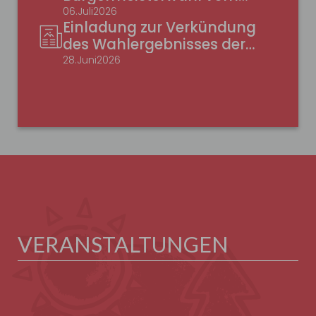
05.07.2026
06
.
Juli
2026
Einladung zur Verkündung
des Wahlergebnisses der
Bürgermeisterwahl Weilheim
28
.
Juni
2026
VERANSTALTUNGEN