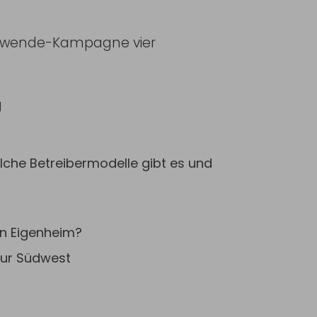
mewende-Kampagne vier
g
he Betreibermodelle gibt es und
in Eigenheim?
tur Südwest