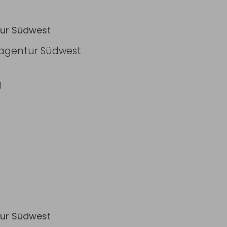
tur Südwest
ieagentur Südwest
g
tur Südwest