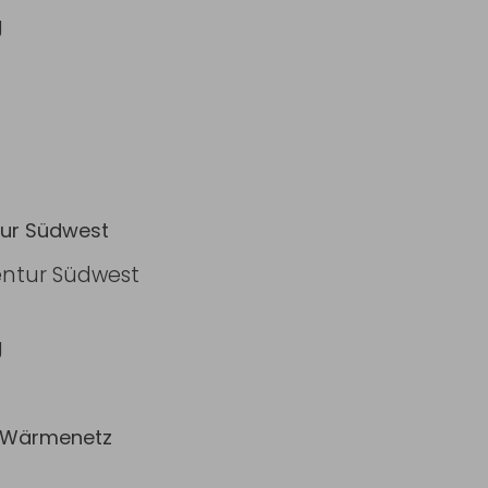
g
tur Südwest
gentur Südwest
g
m Wärmenetz