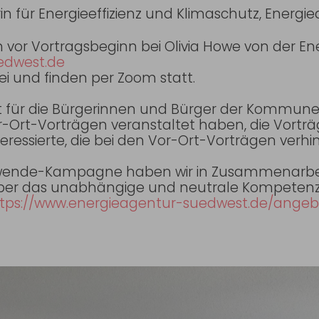
rin für Energieeffizienz und Klimaschutz, Energ
den vor Vortragsbeginn bei Olivia Howe von der 
edwest.de
ei und finden per Zoom statt.
t für die Bürgerinnen und Bürger der Kommunen
-Vorträgen veranstaltet haben, die Vorträg
teressierte, die bei den Vor-Ort-Vorträgen ver
wende-Kampagne haben wir in Zusammenarbeit
über das unabhängige und neutrale Kompete
tps://www.energieagentur-suedwest.de/angeb