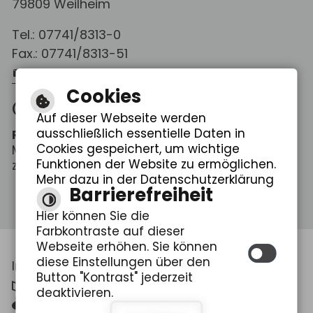
79809 Weilheim
Tel.: 07741/8313-0
Fax.: 07741/8313-51
E-Mail schreiben
Cookies
Öffnungszeiten
Auf dieser Webseite werden
ausschließlich essentielle Daten in
Rathaus Weilheim
Cookies gespeichert, um wichtige
Mo. - Fr.: 08:00 - 12:00 Uhr
Funktionen der Website zu ermöglichen.
zus. Do.: 14:00 - 18:30 Uhr
Mehr dazu in der Datenschutzerklärung
Barrierefreiheit
Hier können Sie die
Farbkontraste auf dieser
Webseite erhöhen. Sie können
diese Einstellungen über den
Inhalt
|
Impressum
|
Datenschutzerklärung
Button "Kontrast" jederzeit
Leichte Sprache
deaktivieren.
Gebärdensprache