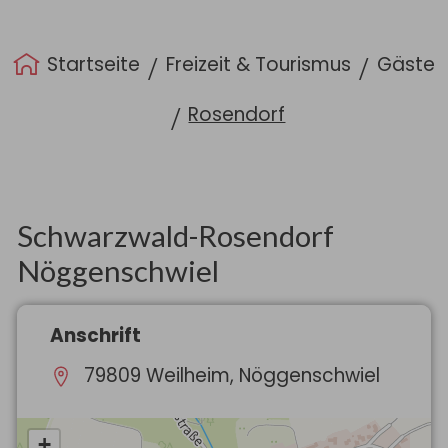
Sie sind hier:
Startseite
Freizeit & Tourismus
Gäste
Rosendorf
Schwarzwald-Rosendorf
Nöggenschwiel
Anschrift
79809 Weilheim, Nöggenschwiel