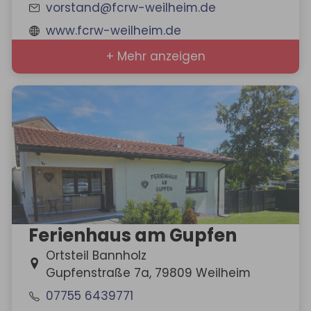
vorstand@fcrw-weilheim.de
www.fcrw-weilheim.de
+ Mehr anzeigen
Ferienhaus am Gupfen
Ortsteil Bannholz
Gupfenstraße 7a, 79809 Weilheim
07755 6439771