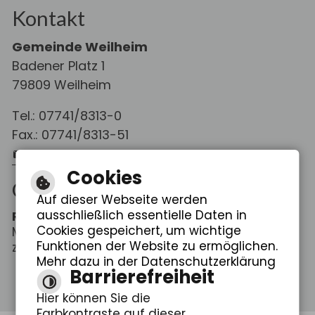
Kontakt
Gemeinde Weilheim
Badener Platz 1
79809 Weilheim
Tel.: 07741/8313-0
Fax.: 07741/8313-51
E-Mail schreiben
Cookies
Öffnungszeiten
Auf dieser Webseite werden
ausschließlich essentielle Daten in
Rathaus Weilheim
Cookies gespeichert, um wichtige
Mo. - Fr.: 08:00 - 12:00 Uhr
Funktionen der Website zu ermöglichen.
zus. Do.: 14:00 - 18:30 Uhr
Mehr dazu in der Datenschutzerklärung
Barrierefreiheit
Hier können Sie die
Farbkontraste auf dieser