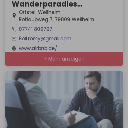
Wanderparadies
Nägeleberg
Ortsteil Weilheim
Rotlaubweg 7, 79809 Weilheim
07741 809797
Boll.romy@gmail.com
www.airbnb.de/
+ Mehr anzeigen