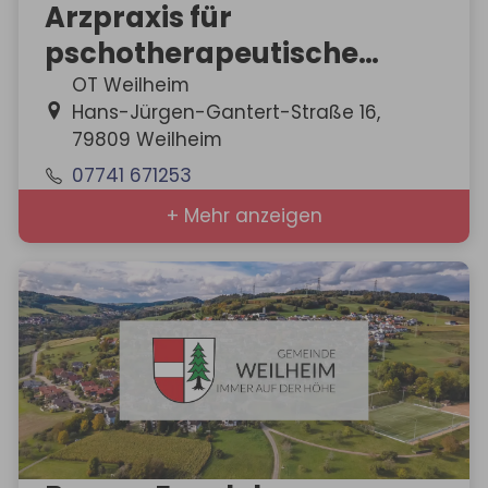
Arzpraxis für
pschotherapeutische
Medizin
OT Weilheim
Hans-Jürgen-Gantert-Straße 16,
79809 Weilheim
07741 671253
+ Mehr anzeigen