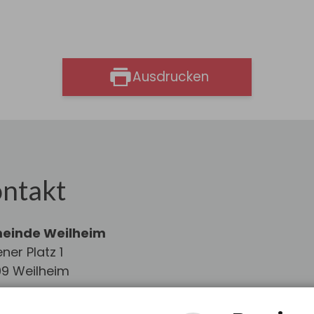
Ausdrucken
ntakt
einde Weilheim
ner Platz 1
9 Weilheim
: 07741/8313-0