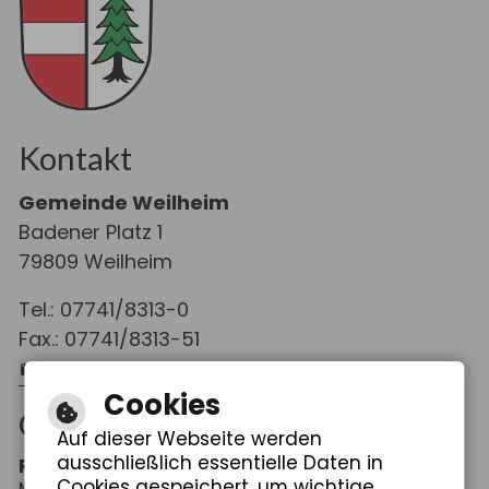
Kontakt
Gemeinde Weilheim
Badener Platz 1
79809 Weilheim
Tel.: 07741/8313-0
Fax.: 07741/8313-51
E-Mail schreiben
Cookies
Öffnungszeiten
Auf dieser Webseite werden
ausschließlich essentielle Daten in
Rathaus Weilheim
Cookies gespeichert, um wichtige