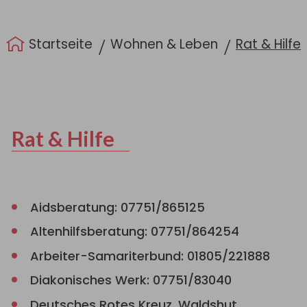
Sie sind hier:
Startseite
Wohnen & Leben
Rat & Hilfe
Rat & Hilfe
Aidsberatung: 07751/865125
Altenhilfsberatung: 07751/864254
Arbeiter-Samariterbund: 01805/221888
Diakonisches Werk: 07751/83040
Deutsches Rotes Kreuz, Waldshut