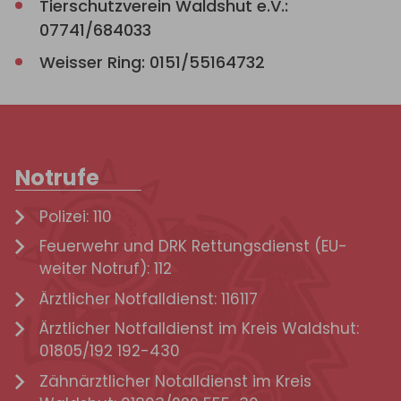
Tierschutzverein Waldshut e.V.:
07741/684033
Weisser Ring: 0151/55164732
Notrufe
Polizei: 110
Feuerwehr und DRK Rettungsdienst (EU-
weiter Notruf): 112
Ärztlicher Notfalldienst: 116117
Ärztlicher Notfalldienst im Kreis Waldshut:
01805/192 192-430
Zähnärztlicher Notalldienst im Kreis