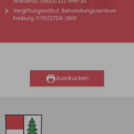
Waldshut: 01803/222 555-30
Vergiftungsnotruf, Behandlungszentrum
Freiburg: 0761/2704-3610
Ausdrucken