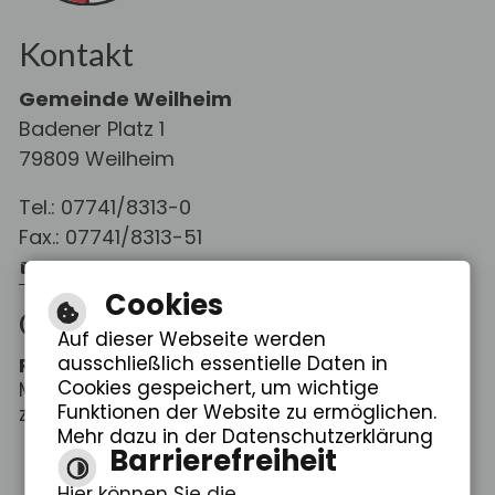
Kontakt
Gemeinde Weilheim
Badener Platz 1
79809 Weilheim
Tel.: 07741/8313-0
Fax.: 07741/8313-51
E-Mail schreiben
Cookies
Öffnungszeiten
Auf dieser Webseite werden
ausschließlich essentielle Daten in
Rathaus Weilheim
Cookies gespeichert, um wichtige
Mo. - Fr.: 08:00 - 12:00 Uhr
Funktionen der Website zu ermöglichen.
zus. Do.: 14:00 - 18:30 Uhr
Mehr dazu in der Datenschutzerklärung
Barrierefreiheit
Hier können Sie die